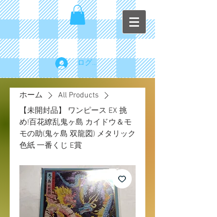
ログイン
ホーム
All Products
【未開封品】 ワンピース EX 挑
め!百花繚乱鬼ヶ島 カイドウ＆モ
モの助(鬼ヶ島 双龍図) メタリック
色紙 一番くじ E賞