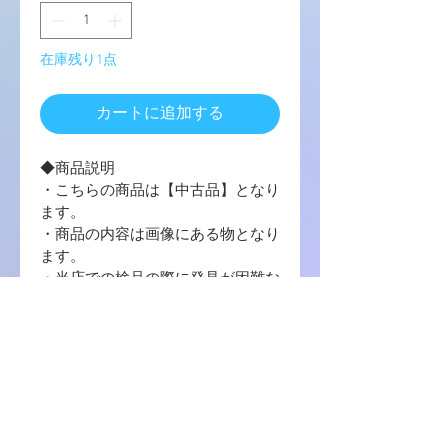
在庫残り1点
カートに追加する
◆商品説明
・こちらの商品は【中古品】となり
ます。
・商品の内容は画像にある物となり
ます。
・当店での検品の際に発見が困難な
小傷、汚れなどがある場合が御座い
ますので、予めご了承ください。
・写真に写っている商品に使用する
梱包材 は【封筒 / プチプチ / OPP
袋 】を使用致します。
・中古品の場合ゲームソフトのプロ
ダクトコード等の番号コードの保証