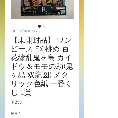
SKU： 000000000043
【未開封品】 ワン
ピース EX 挑め!百
花繚乱鬼ヶ島 カイ
ドウ＆モモの助(鬼
ヶ島 双龍図) メタ
リック色紙 一番く
じ E賞
価
￥250
格
数量
*