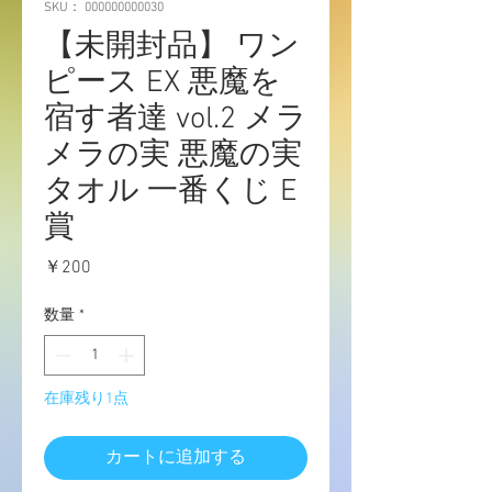
SKU： 000000000030
【未開封品】 ワン
ピース EX 悪魔を
宿す者達 vol.2 メラ
メラの実 悪魔の実
タオル 一番くじ E
賞
価
￥200
格
数量
*
在庫残り1点
カートに追加する