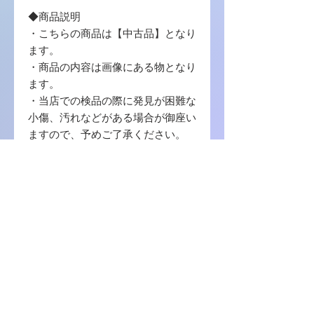
◆商品説明
・こちらの商品は【中古品】となり
ます。
・商品の内容は画像にある物となり
ます。
・当店での検品の際に発見が困難な
小傷、汚れなどがある場合が御座い
ますので、予めご了承ください。
・写真に写っている商品に使用する
梱包材 は【封筒 / プチプチ / OPP袋
】を使用致します。
・中古品の場合ゲームソフトのプロ
ダクトコード等の番号コードの保証
はございませんので、ご了承くださ
い。
商品に関しまして何か不明の点等ご
ざいましたら、お問い合わせをお願
い致します。