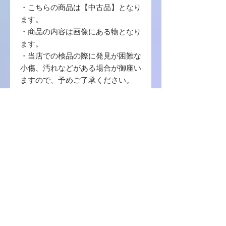
・こちらの商品は【中古品】となり
ます。
・商品の内容は画像にある物となり
ます。
・当店での検品の際に発見が困難な
小傷、汚れなどがある場合が御座い
ますので、予めご了承ください。
・写真に写っている商品に使用する
梱包材 は【封筒 / プチプチ / OPP袋
】を使用致します。
・中古品の場合ゲームソフトのプロ
ダクトコード等の番号コードの保証
はございませんので、ご了承くださ
い。
商品に関しまして何か不明の点等ご
ざいましたら、お問い合わせをお願
い致します。