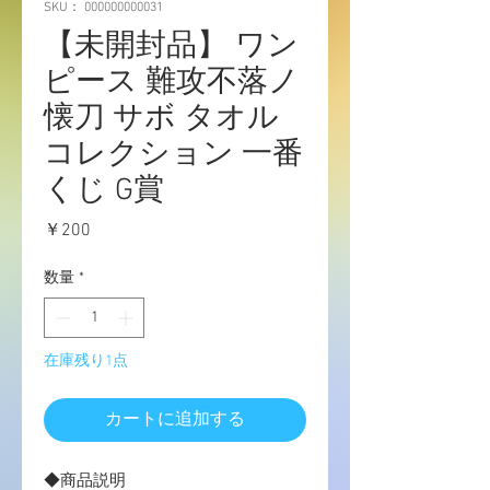
SKU： 000000000031
【未開封品】 ワン
ピース 難攻不落ノ
懐刀 サボ タオル
コレクション 一番
くじ G賞
価
￥200
格
数量
*
在庫残り1点
カートに追加する
◆商品説明