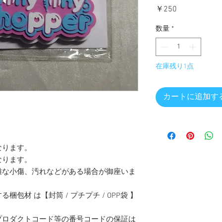
価
￥250
格
数量
*
在庫残り1点
カートに追加す
なります。
なります。
難な小傷、汚れなどがある場合が御座いま
包材 は【封筒 / プチプチ / OPP袋 】
プロダクトコード等の番号コードの保証は