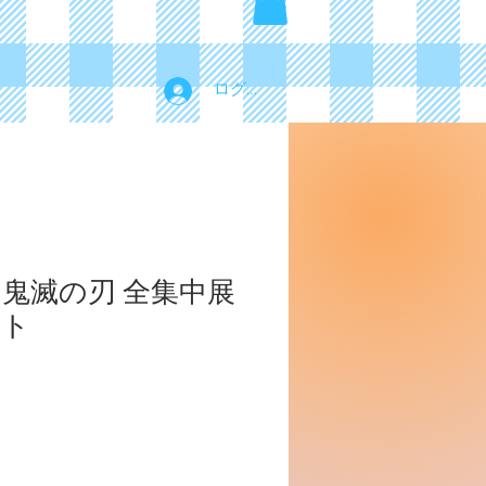
ログイン
 鬼滅の刃 全集中展
ット