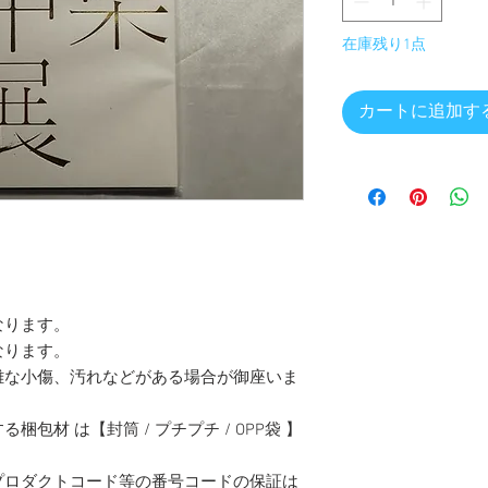
在庫残り1点
カートに追加す
なります。
なります。
難な小傷、汚れなどがある場合が御座いま
包材 は【封筒 / プチプチ / OPP袋 】
プロダクトコード等の番号コードの保証は