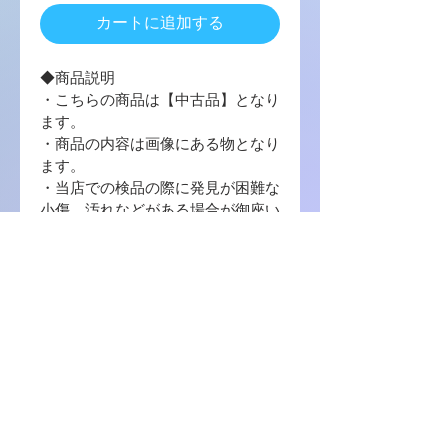
カートに追加する
◆商品説明
・こちらの商品は【中古品】となり
ます。
・商品の内容は画像にある物となり
ます。
・当店での検品の際に発見が困難な
小傷、汚れなどがある場合が御座い
ますので、予めご了承ください。
・写真に写っている商品に使用する
梱包材 は【封筒 / プチプチ / OPP
袋 】を使用致します。
・中古品の場合ゲームソフトのプロ
ダクトコード等の番号コードの保証
はございませんので、ご了承くださ
い。
商品に関しまして何か不明の点等ご
ざいましたら、お問い合わせをお願