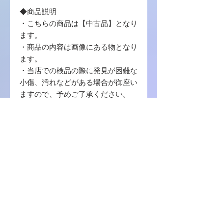
◆商品説明
・こちらの商品は【中古品】となり
ます。
・商品の内容は画像にある物となり
ます。
・当店での検品の際に発見が困難な
小傷、汚れなどがある場合が御座い
ますので、予めご了承ください。
・写真に写っている商品に使用する
梱包材 は【封筒 / プチプチ / OPP袋
】を使用致します。
・中古品の場合ゲームソフトのプロ
ダクトコード等の番号コードの保証
はございませんので、ご了承くださ
い。
商品に関しまして何か不明の点等ご
ざいましたら、お問い合わせをお願
い致します。