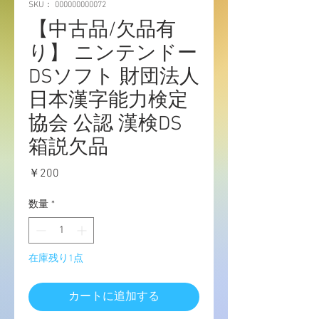
SKU： 000000000072
【中古品/欠品有
り】 ニンテンドー
DSソフト 財団法人
日本漢字能力検定
協会 公認 漢検DS
箱説欠品
価
￥200
格
数量
*
在庫残り1点
カートに追加する