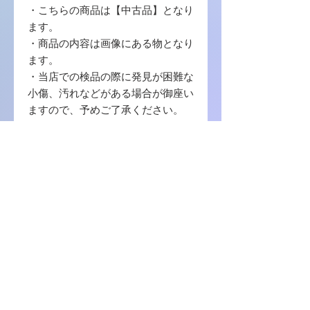
・こちらの商品は【中古品】となり
ます。
・商品の内容は画像にある物となり
ます。
・当店での検品の際に発見が困難な
小傷、汚れなどがある場合が御座い
ますので、予めご了承ください。
・写真に写っている商品に使用する
梱包材 は【封筒 / プチプチ / OPP袋
】を使用致します。
・中古品の場合ゲームソフトのプロ
ダクトコード等の番号コードの保証
はございませんので、ご了承くださ
い。
商品に関しまして何か不明の点等ご
ざいましたら、お問い合わせをお願
い致します。