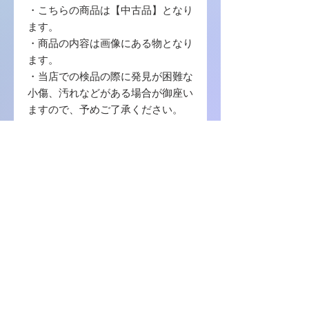
・こちらの商品は【中古品】となり
ます。
・商品の内容は画像にある物となり
ます。
・当店での検品の際に発見が困難な
小傷、汚れなどがある場合が御座い
ますので、予めご了承ください。
・写真に写っている商品に使用する
梱包材 は【封筒 / プチプチ / OPP袋
】を使用致します。
・中古品の場合ゲームソフトのプロ
ダクトコード等の番号コードの保証
はございませんので、ご了承くださ
い。
商品に関しまして何か不明の点等ご
ざいましたら、お問い合わせをお願
い致します。