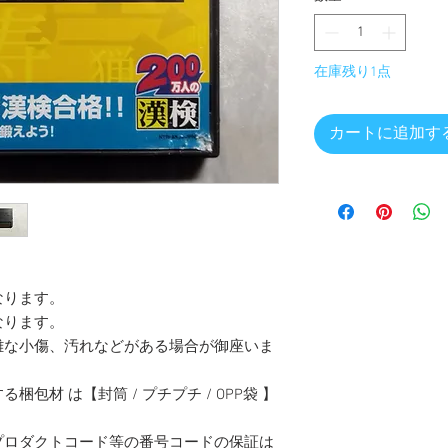
在庫残り1点
カートに追加す
なります。
なります。
難な小傷、汚れなどがある場合が御座いま
包材 は【封筒 / プチプチ / OPP袋 】
プロダクトコード等の番号コードの保証は