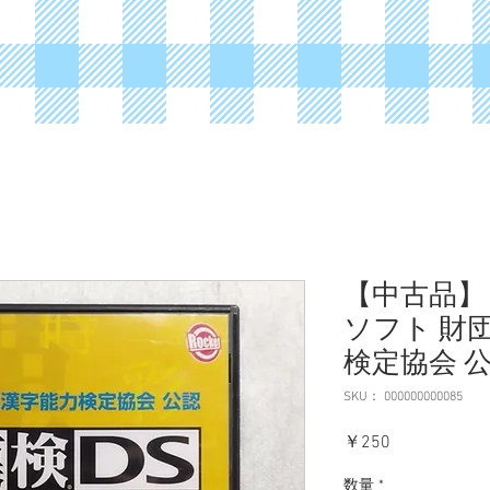
【中古品】
ソフト 財
検定協会 公
SKU： 000000000085
価
￥250
格
数量
*