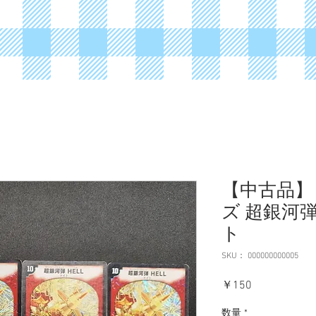
【中古品】
ズ 超銀河弾 
ト
SKU： 000000000005
価
￥150
格
数量
*