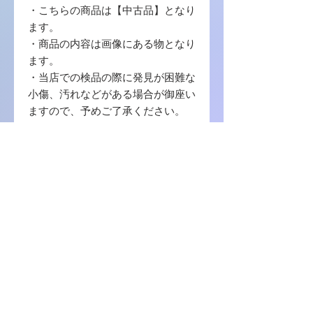
・こちらの商品は【中古品】となり
ます。
・商品の内容は画像にある物となり
ます。
・当店での検品の際に発見が困難な
小傷、汚れなどがある場合が御座い
ますので、予めご了承ください。
・写真に写っている商品に使用する
梱包材 は【封筒 / ボール紙 / OPP袋
】を使用致します。
・中古品の場合ゲームソフトのプロ
ダクトコード等の番号コードの保証
はございませんので、ご了承くださ
い。
商品に関しまして何か不明の点等ご
ざいましたら、お問い合わせをお願
い致します。