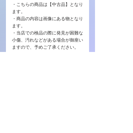
・こちらの商品は【中古品】となり
ます。
・商品の内容は画像にある物となり
ます。
・当店での検品の際に発見が困難な
小傷、汚れなどがある場合が御座い
ますので、予めご了承ください。
・写真に写っている商品に使用する
梱包材 は【封筒 / ボール紙 / OPP袋
】を使用致します。
・中古品の場合ゲームソフトのプロ
ダクトコード等の番号コードの保証
はございませんので、ご了承くださ
い。
商品に関しまして何か不明の点等ご
ざいましたら、お問い合わせをお願
い致します。