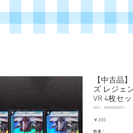
【中古品】
ズ レジェ
VR 4枚セ
SKU： 000000000011
価
￥200
格
数量
*