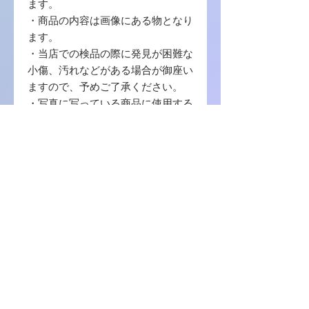
ます。
・商品の内容は画像にある物となり
ます。
・当店での検品の際に発見が困難な
小傷、汚れなどがある場合が御座い
ますので、予めご了承ください。
・写真に写っている商品に使用する
梱包材 は【封筒 / ボール紙 / OPP袋
】を使用致します。
・中古品の場合ゲームソフトのプロ
ダクトコード等の番号コードの保証
はございませんので、ご了承くださ
い。
商品に関しまして何か不明の点等ご
ざいましたら、お問い合わせをお願
い致します。