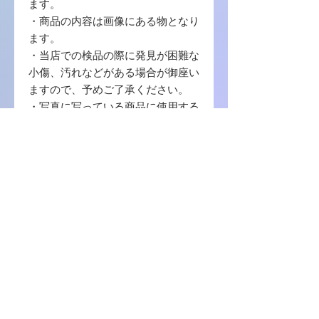
ます。
・商品の内容は画像にある物となり
ます。
・当店での検品の際に発見が困難な
小傷、汚れなどがある場合が御座い
ますので、予めご了承ください。
・写真に写っている商品に使用する
梱包材 は【封筒 / ボール紙 / OPP袋
】を使用致します。
・中古品の場合ゲームソフトのプロ
ダクトコード等の番号コードの保証
はございませんので、ご了承くださ
い。
商品に関しまして何か不明の点等ご
ざいましたら、お問い合わせをお願
い致します。